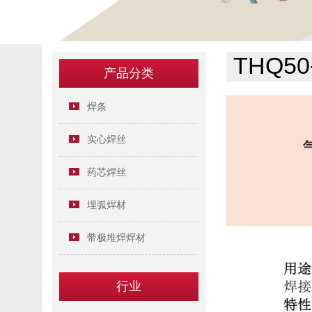
THQ50
产品分类
焊条
实心焊丝
药芯焊丝
埋弧焊材
带极堆焊焊材
行业