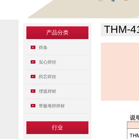
THM-41
产品分类
焊条
实心焊丝
药芯焊丝
埋弧焊材
带极堆焊焊材
行业