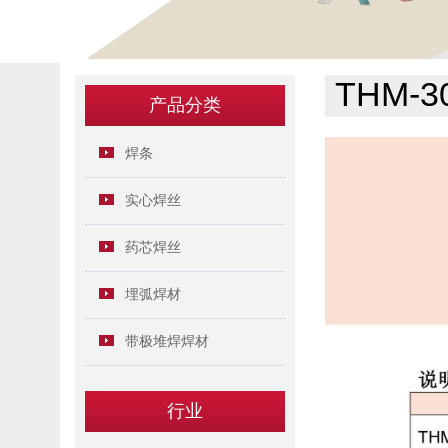
THM-30
产品分类
焊条
实心焊丝
药芯焊丝
埋弧焊材
带极堆焊焊材
行业