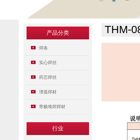
THM-08
产品分类
焊条
实心焊丝
药芯焊丝
埋弧焊材
带极堆焊焊材
行业