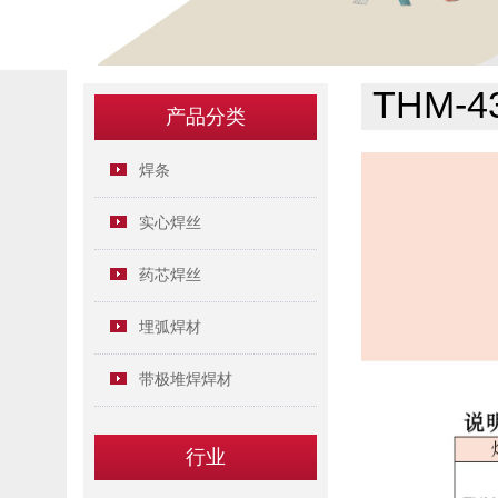
THM-43
产品分类
焊条
实心焊丝
药芯焊丝
埋弧焊材
带极堆焊焊材
行业